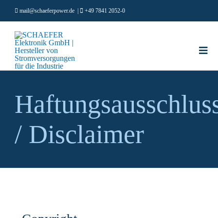
Zum
mail@schaeferpower.de
|
+49 7841 2052-0
Inhalt
springen
Togg
Navi
PRODU
Haftungsausschlus
MÄRKT
ÜBER U
/ Disclaimer
KARRIE
RESOU
Deutsch